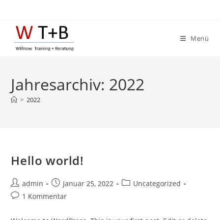
Zum
Inhalt
springen
Menü
Jahresarchiv: 2022
>
2022
Hello world!
Beitrags-
Beitrag
Beitrags-
admin
Januar 25, 2022
Uncategorized
Autor:
veröffentlicht:
Kategorie:
Beitrags-
1 Kommentar
Kommentare: