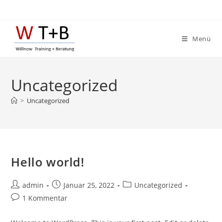
Zum
Inhalt
springen
Menü
Uncategorized
>
Uncategorized
Hello world!
Beitrags-
Beitrag
Beitrags-
admin
Januar 25, 2022
Uncategorized
Autor:
veröffentlicht:
Kategorie:
Beitrags-
1 Kommentar
Kommentare: