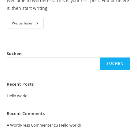
Welcome to WordPress. This is your first post. Edit or delete
it, then start writing!
Hello
Weiterlesen
World!
Suchen
SUCHEN
Recent Posts
Hello world!
Recent Comments
A WordPress Commenter
zu
Hello world!